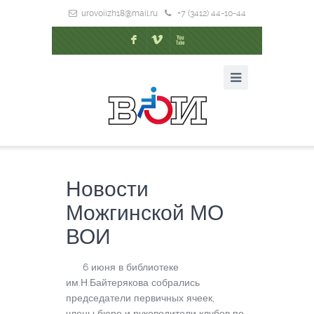
urovoiizh18@mail.ru
+7 (3412) 44-10-44
F
V
X
Новости
Можгинской МО
ВОИ
6 июня в библиотеке
им.Н.Байтерякова собрались
председатели первичных ячеек,
члены бюро и руководители клубов по