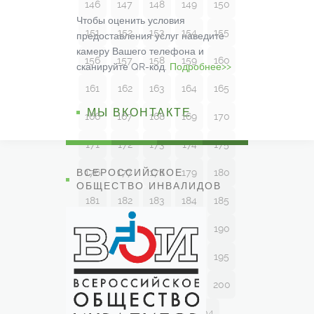
146
147
148
149
150
Чтобы оценить условия
151
152
153
154
155
предоставления услуг наведите
камеру Вашего телефона и
156
157
158
159
160
сканируйте QR-код.
Подробнее>>
161
162
163
164
165
МЫ ВКОНТАКТЕ
166
167
168
169
170
171
172
173
174
175
ВСЕРОССИЙСКОЕ
176
177
178
179
180
ОБЩЕСТВО ИНВАЛИДОВ
181
182
183
184
185
186
187
188
189
190
191
192
193
194
195
196
197
198
199
200
201
202
203
204