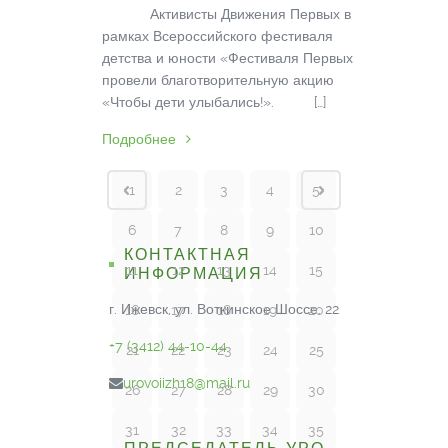
Активисты Движения Первых в
рамках Всероссийского фестиваля
детства и юности «Фестиваля Первых»
провели благотворительную акцию
«Чтобы дети улыбались!». […]
Подробнее
1
2
3
4
5
6
7
8
9
10
КОНТАКТНАЯ
11
12
13
14
15
ИНФОРМАЦИЯ
г. Ижевск, ул. Воткинское Шоссе, 22
16
17
18
19
20
+7 (3412) 44-10-44
21
22
23
24
25
urovoiizh18@mail.ru
26
27
28
29
30
31
32
33
34
35