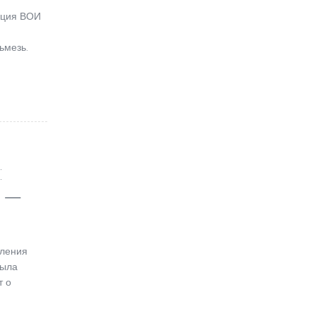
ация ВОИ
ьмезь.
:
 —
вления
была
т о