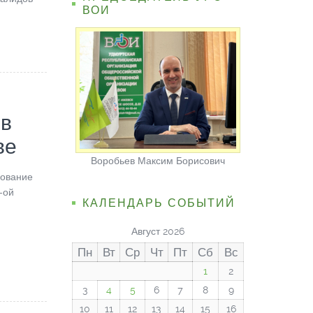
ВОИ
ов
ве
Воробьев Максим Борисович
дование
-ой
КАЛЕНДАРЬ СОБЫТИЙ
Август 2026
Пн
Вт
Ср
Чт
Пт
Сб
Вс
1
2
3
4
5
6
7
8
9
10
11
12
13
14
15
16