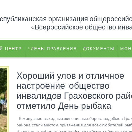
еспубликанская организация общероссий
«Всероссийское общество инв
Й ЦЕНТР
ЧЛЕНЫ ПРАВЛЕНИЯ
ДОКУМЕНТЫ
МОН
Хороший улов и отличное
настроение: общество
инвалидов Граховского ра
отметило День рыбака
В минувшие выходные живописные берега водоёмов Грах
района стали местом притяжения для всех любителей рыб
Члены местной организации Всероссийского общества ин