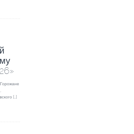
й
ому
26»
 Горожане
,
ского […]