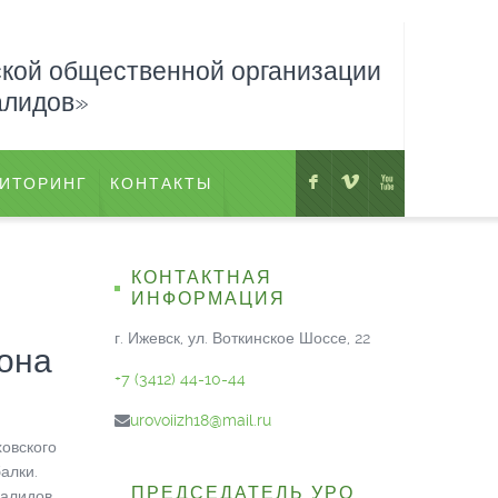
ской общественной организации
алидов»
F
V
X
ИТОРИНГ
КОНТАКТЫ
КОНТАКТНАЯ
ИНФОРМАЦИЯ
г. Ижевск, ул. Воткинское Шоссе, 22
йона
+7 (3412) 44-10-44
urovoiizh18@mail.ru
овского
алки.
ПРЕДСЕДАТЕЛЬ УРО
валидов