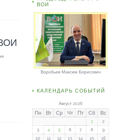
ВОИ
 ВОИ
ия
.
Воробьев Максим Борисович
КАЛЕНДАРЬ СОБЫТИЙ
Август 2026
Пн
Вт
Ср
Чт
Пт
Сб
Вс
1
2
3
4
5
6
7
8
9
10
11
12
13
14
15
16