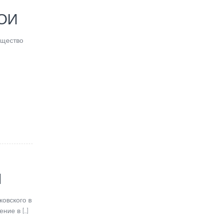
ВОИ
бщество
И
овского в
ние в […]