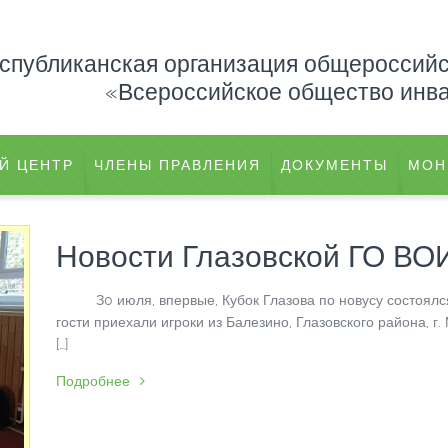
еспубликанская организация общероссий
«Всероссийское общество инв
Й ЦЕНТР
ЧЛЕНЫ ПРАВЛЕНИЯ
ДОКУМЕНТЫ
МОН
Новости Глазовской ГО ВО
З0 июля, впервые, Кубок Глазова по новусу состоялся
гости приехали игроки из Балезино, Глазовского района, г. 
[…]
Подробнее