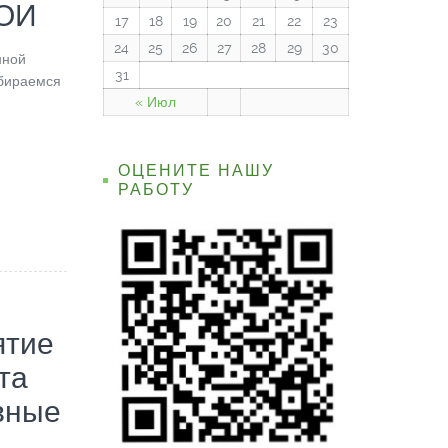
ВОИ
17
18
19
20
21
22
23
24
25
26
27
28
29
30
нной
31
бираемся
« Июл
ОЦЕНИТЕ НАШУ
РАБОТУ
ятие
та
вные