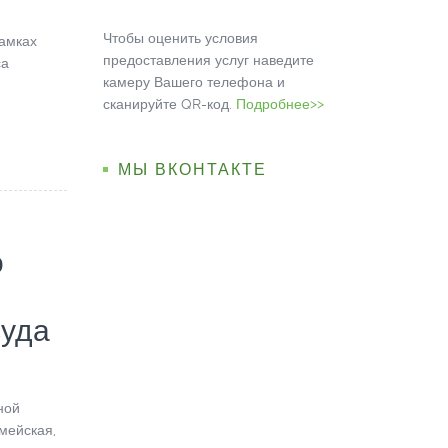
Чтобы оценить условия
амках
предоставления услуг наведите
са
камеру Вашего телефона и
сканируйте QR-код.
Подробнее>>
МЫ ВКОНТАКТЕ
о
суда
ной
рмейская,