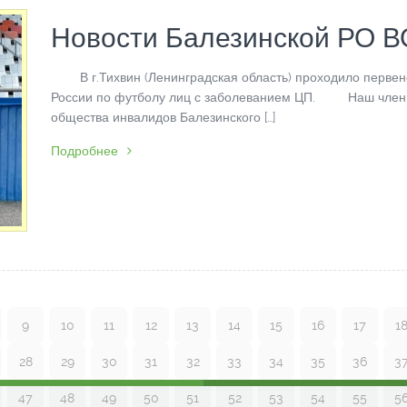
Новости Балезинской РО 
В г.Тихвин (Ленинградская область) проходило первен
России по футболу лиц с заболеванием ЦП. Наш член
общества инвалидов Балезинского […]
Подробнее
9
10
11
12
13
14
15
16
17
1
28
29
30
31
32
33
34
35
36
3
47
48
49
50
51
52
53
54
55
5