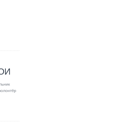
ВОИ
льник
волонтëр