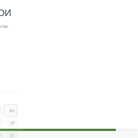
ВОИ
ство
8
19
7
38
6
57