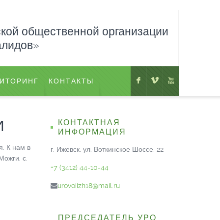
ской общественной организации
алидов»
F
V
X
ИТОРИНГ
КОНТАКТЫ
И
КОНТАКТНАЯ
ИНФОРМАЦИЯ
. К нам в
г. Ижевск, ул. Воткинское Шоссе, 22
Можги, с.
+7 (3412) 44-10-44
urovoiizh18@mail.ru
ПРЕДСЕДАТЕЛЬ УРО