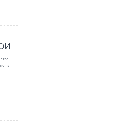
ВОИ
ства
ге” в