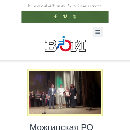
urovoiizh18@mail.ru
+7 (3412) 44-10-44
F
V
X
Можгинская РО