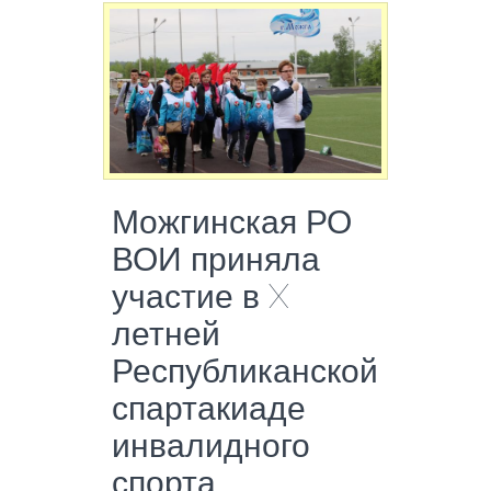
Можгинская РО
ВОИ приняла
участие в X
летней
Республиканской
спартакиаде
инвалидного
спорта