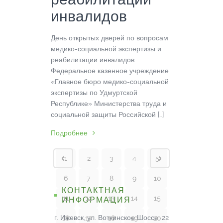
инвалидов
День открытых дверей по вопросам
медико-социальной экспертизы и
реабилитации инвалидов
Федеральное казенное учреждение
«Главное бюро медико-социальной
экспертизы по Удмуртской
Республике» Министерства труда и
социальной защиты Российской […]
Подробнее
1
2
3
4
5
6
7
8
9
10
КОНТАКТНАЯ
11
12
13
14
15
ИНФОРМАЦИЯ
г. Ижевск, ул. Воткинское Шоссе, 22
16
17
18
19
20