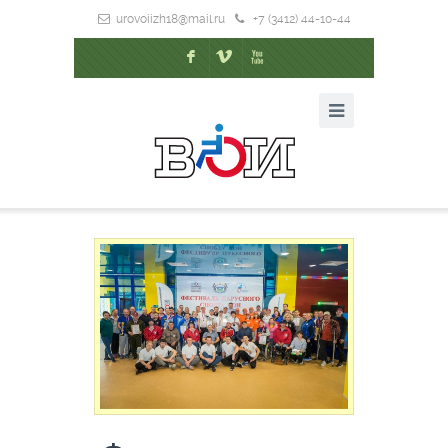
urovoiizh18@mail.ru
+7 (3412) 44-10-44
F
V
X