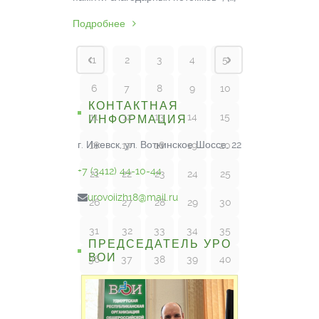
Подробнее
1
2
3
4
5
6
7
8
9
10
КОНТАКТНАЯ
11
12
13
14
15
ИНФОРМАЦИЯ
г. Ижевск, ул. Воткинское Шоссе, 22
16
17
18
19
20
+7 (3412) 44-10-44
21
22
23
24
25
urovoiizh18@mail.ru
26
27
28
29
30
31
32
33
34
35
ПРЕДСЕДАТЕЛЬ УРО
ВОИ
36
37
38
39
40
41
42
43
44
45
46
47
48
49
50