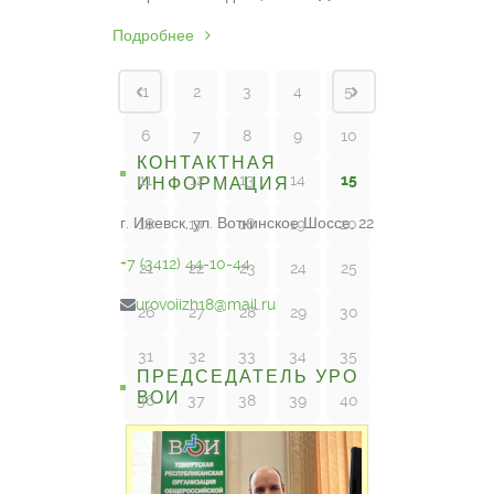
Подробнее
1
2
3
4
5
6
7
8
9
10
КОНТАКТНАЯ
11
12
13
14
15
ИНФОРМАЦИЯ
г. Ижевск, ул. Воткинское Шоссе, 22
16
17
18
19
20
+7 (3412) 44-10-44
21
22
23
24
25
urovoiizh18@mail.ru
26
27
28
29
30
31
32
33
34
35
ПРЕДСЕДАТЕЛЬ УРО
ВОИ
36
37
38
39
40
41
42
43
44
45
46
47
48
49
50