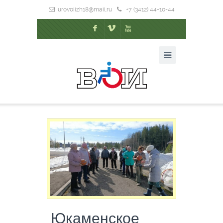
urovoiizh18@mail.ru
+7 (3412) 44-10-44
F
V
X
Юкаменское