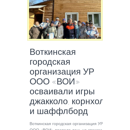
Воткинская
городская
организация УР
ООО «ВОИ»
осваивали игры
джакколо, корнхол
и шаффлборд
Воткинская городская организация УР
ООО «ВОИ» провела день на свежем