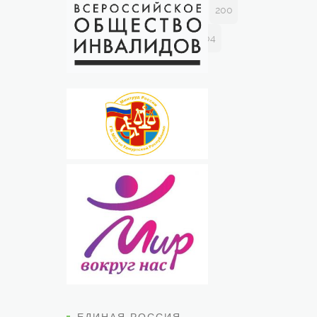
196
197
198
199
200
201
202
203
204
ЕДИНАЯ РОССИЯ