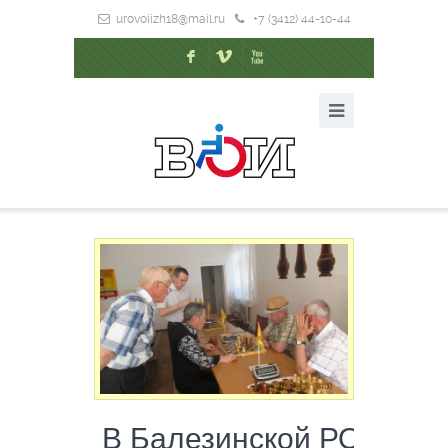
urovoiizh18@mail.ru
+7 (3412) 44-10-44
F
V
X
В Балезинской РО