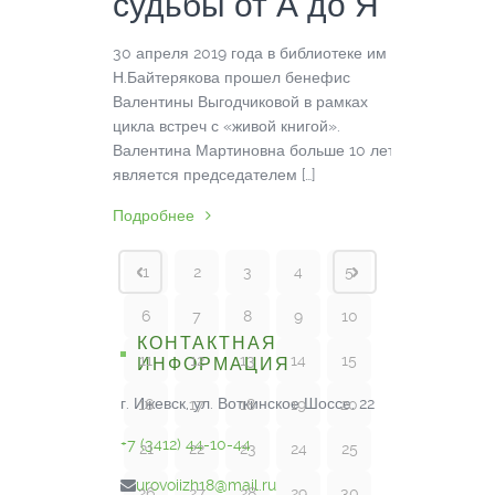
судьбы от А до Я
30 апреля 2019 года в библиотеке им
Н.Байтерякова прошел бенефис
Валентины Выгодчиковой в рамках
цикла встреч с «живой книгой».
Валентина Мартиновна больше 10 лет
является председателем […]
Подробнее
1
2
3
4
5
6
7
8
9
10
КОНТАКТНАЯ
11
12
13
14
15
ИНФОРМАЦИЯ
г. Ижевск, ул. Воткинское Шоссе, 22
16
17
18
19
20
+7 (3412) 44-10-44
21
22
23
24
25
urovoiizh18@mail.ru
26
27
28
29
30