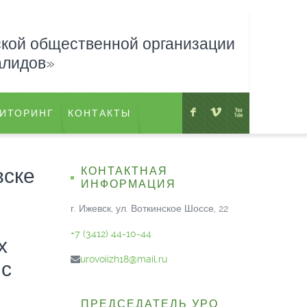
ской общественной организации
алидов»
F
V
X
ИТОРИНГ
КОНТАКТЫ
вске
КОНТАКТНАЯ
ИНФОРМАЦИЯ
г. Ижевск, ул. Воткинское Шоссе, 22
+7 (3412) 44-10-44
х
urovoiizh18@mail.ru
 с
ПРЕДСЕДАТЕЛЬ УРО