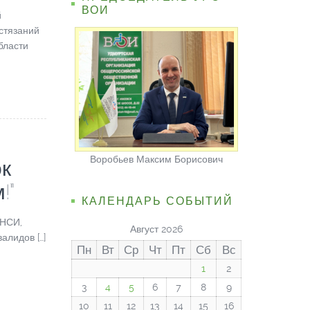
ВОИ
й
стязаний
бласти
Воробьев Максим Борисович
ок
!”
КАЛЕНДАРЬ СОБЫТИЙ
 НСИ,
Август 2026
алидов […]
Пн
Вт
Ср
Чт
Пт
Сб
Вс
1
2
3
4
5
6
7
8
9
10
11
12
13
14
15
16