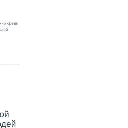
ир среди
ской
кой
юдей