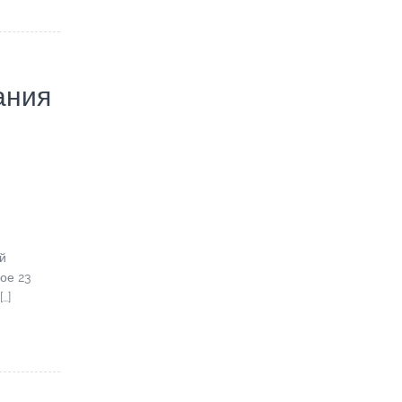
ания
й
ое 23
…]