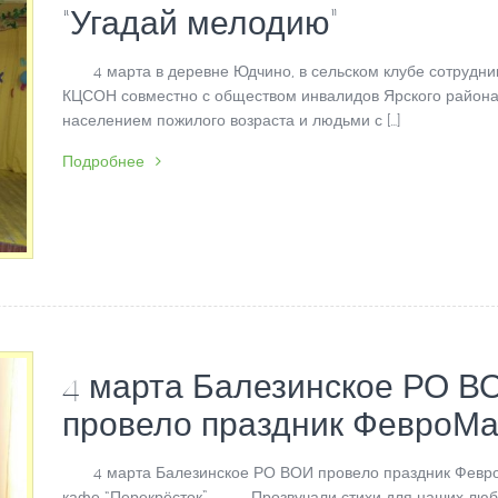
“Угадай мелодию”
4 марта в деревне Юдчино, в сельском клубе сотрудни
КЦСОН совместно с обществом инвалидов Ярского района
населением пожилого возраста и людьми с […]
Подробнее
4 марта Балезинское РО В
провело праздник ФевроМа
4 марта Балезинское РО ВОИ провело праздник Февр
кафе “Перекрёсток”. Прозвучали стихи для наших лю