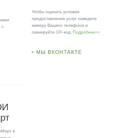
Чтобы оценить условия
предоставления услуг наведите
ками
камеру Вашего телефона и
 с
сканируйте QR-код.
Подробнее>>
МЫ ВКОНТАКТЕ
ОИ
рт
оМарт в
бимых