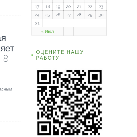
17
18
19
20
21
22
23
24
25
26
27
28
29
30
31
« Июл
ая
яет
ОЦЕНИТЕ НАШУ
 8
РАБОТУ
расным