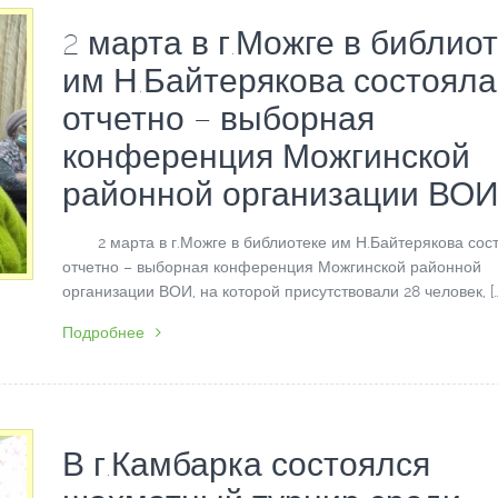
2 марта в г.Можге в библио
им Н.Байтерякова состояла
отчетно – выборная
конференция Можгинской
районной организации ВО
2 марта в г.Можге в библиотеке им Н.Байтерякова сос
отчетно – выборная конференция Можгинской районной
организации ВОИ, на которой присутствовали 28 человек, […
Подробнее
В г.Камбарка состоялся