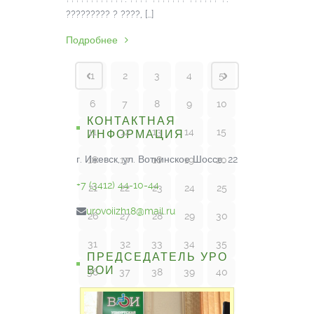
????????? ? ????, […]
Подробнее
1
2
3
4
5
6
7
8
9
10
КОНТАКТНАЯ
11
12
13
14
15
ИНФОРМАЦИЯ
г. Ижевск, ул. Воткинское Шоссе, 22
16
17
18
19
20
+7 (3412) 44-10-44
21
22
23
24
25
urovoiizh18@mail.ru
26
27
28
29
30
31
32
33
34
35
ПРЕДСЕДАТЕЛЬ УРО
ВОИ
36
37
38
39
40
41
42
43
44
45