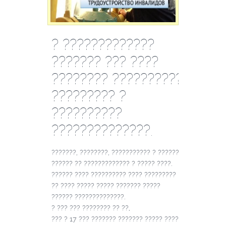
? ?????????????
??????? ??? ????
???????? ??????????
????????? ?
??????????
??????????????.
???????, ????????, ??????????? ? ???????
?????? ?? ????????????? ? ????? ????.
?????? ???? ?????????? ???? ?????????
?? ???? ????? ????? ??????? ?????
?????? ??????????????.
? ??? ??? ???????? ?? ??,
??? ? 17 ??? ??????? ??????? ????? ????.