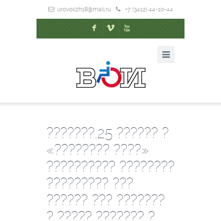
urovoiizh18@mail.ru
+7 (3412) 44-10-44
F
V
X
???????,25 ?????? ?
«???????? ????»
?????????? ????????
????????? ???
?????? ??? ???????
? ????? ??????? ?