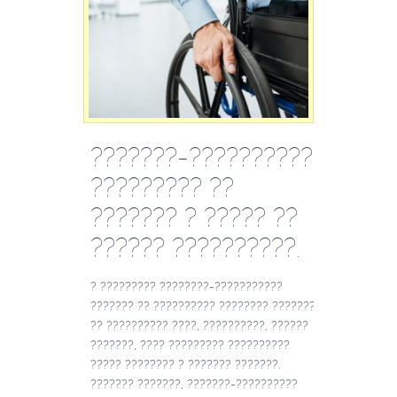
???????-??????????
????????? ??
??????? ? ????? ??
?????? ??????????.
? ????????? ????????-???????????
??????? ?? ?????????? ???????? ???????.
?? ?????????? ????, ??????????, ??????
???????, ???? ????????? ??????????
????? ???????? ? ??????? ???????.
??????? ???????, ???????-??????????