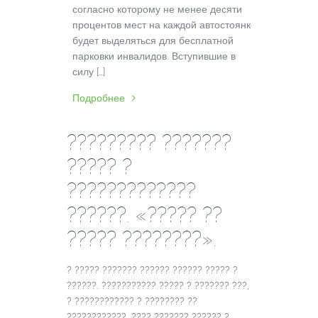
согласно которому не менее десяти
процентов мест на каждой автостоянке
будет выделяться для бесплатной
парковки инвалидов. Вступившие в
силу […]
Подробнее
????????? ???????
????? ?
?????????????
??????. «????? ??
????? ????????».
? ????? ??????? ?????? ?????? ????? ?
??????. ??????????? ????? ? ??????? ???,
? ???????????? ? ???????? ??
????????????. ???? ??????? ?????? ?.