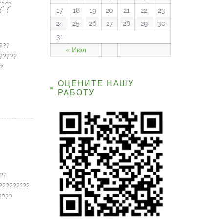
??
17
18
19
20
21
22
23
24
25
26
27
28
29
30
31
????
« Июл
??????
 ?
ОЦЕНИТЕ НАШУ
РАБОТУ
???
 ?????????
????