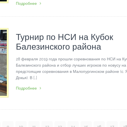
Подробнее
Турнир по НСИ на Кубок
Балезинского района
28 февраля 2019 года прошли соревнования по НСИ на Ку
Балезинского района и отбор лучших игроков по новусу на
предстоящие соревнования в Малопургинском районе (с. 
Докья). В […]
Подробнее
9
10
11
12
13
14
15
16
17
1