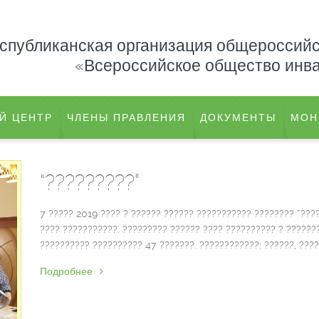
еспубликанская организация общероссий
«Всероссийское общество инв
Й ЦЕНТР
ЧЛЕНЫ ПРАВЛЕНИЯ
ДОКУМЕНТЫ
МОН
“?????????”
7 ????? 2019 ???? ? ?????? ?????? ??????????? ???????? “???
???? ???????????. ????????? ?????? ???? ?????????? ? ??????
?????????? ?????????? 47 ???????. ????????????: ??????, ????
Подробнее