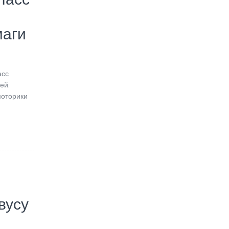
маги
асс
ей.
моторики
вусу