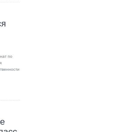
ся
нат по
я
твенности
те
ласс