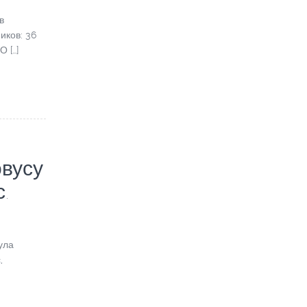
в
иков: 36
О […]
овусу
.
ула
,