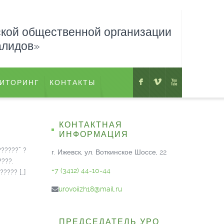
ской общественной организации
алидов»
F
V
X
ИТОРИНГ
КОНТАКТЫ
КОНТАКТНАЯ
ИНФОРМАЦИЯ
??????” ?
г. Ижевск, ул. Воткинское Шоссе, 22
????.
+7 (3412) 44-10-44
????? […]
urovoiizh18@mail.ru
ПРЕДСЕДАТЕЛЬ УРО