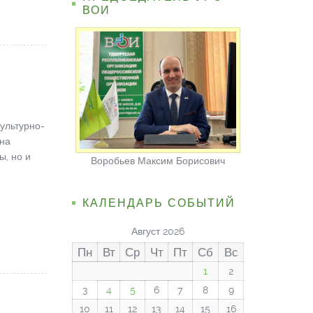
ВОИ
ультурно-
 на
ы, но и
Воробьев Максим Борисович
КАЛЕНДАРЬ СОБЫТИЙ
Август 2026
Пн
Вт
Ср
Чт
Пт
Сб
Вс
1
2
3
4
5
6
7
8
9
10
11
12
13
14
15
16