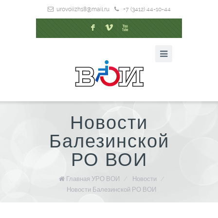
urovoiizh18@mail.ru
+7 (3412) 44-10-44
F
V
X
Новости
Балезинской
РО ВОИ
Главная УРО ВОИ
/
Новости
/
Новости Балезинской РО ВОИ