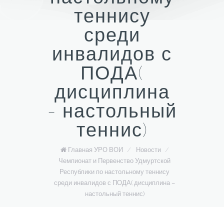
теннису
среди
инвалидов с
ПОДА(
дисциплина
- настольный
теннис)
Главная УРО ВОИ
/
Новости
/
Чемпионат и Первенство Удмуртской
Республики по настольному теннису
среди инвалидов с ПОДА( дисциплина –
настольный теннис)