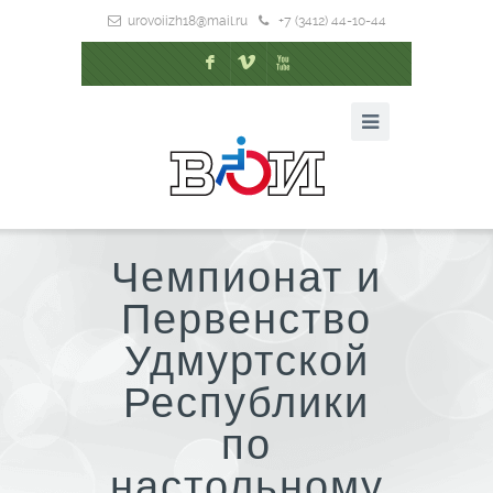
urovoiizh18@mail.ru
+7 (3412) 44-10-44
F
V
X
Чемпионат и
Первенство
Удмуртской
Республики
по
настольному